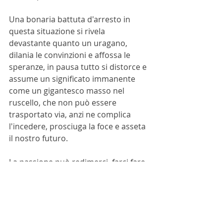
Una bonaria battuta d'arresto in 
questa situazione si rivela 
devastante quanto un uragano, 
dilania le convinzioni e affossa le 
speranze, in pausa tutto si distorce e 
assume un significato immanente 
come un gigantesco masso nel 
ruscello, che non può essere 
trasportato via, anzi ne complica 
l'incedere, prosciuga la foce e asseta 
il nostro futuro.
La passione può redimerci, farci fare 
una manovra dolorosa e rischiosa, 
per condurci fuori da questo 
pantano, uno stacco verso il tasto di 
avvio, il ritorno ad uno scorrere 
lento, tra insenature, cascate e salti.